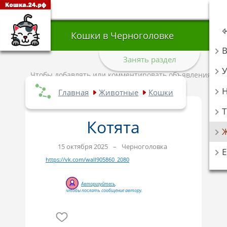
Кошки в Черноголовке
Занять раздел
У
Чтобы добавлять или комментировать объявления,
авторизуйтесь
.
Главная
Животные
Кошки
Т
Котята
15 октября 2025
–
Черноголовка
https://vk.com/wall905860_2080
Авторизуйтесь
,
чтобы послать сообщение автору.